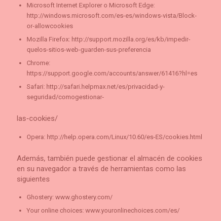
Microsoft Internet Explorer o Microsoft Edge:
http://windows.microsoft.com/es-es/windows-vista/Block-
or-allowcookies
Mozilla Firefox: http://support.mozilla.org/es/kb/impedir-
quelos-sitios-web-guarden-sus-preferencia
Chrome:
https://support.google.com/accounts/answer/61416?hl=es
Safari: http://safari.helpmax.net/es/privacidad-y-
seguridad/comogestionar-
las-cookies/
Opera: http://help.opera.com/Linux/10.60/es-ES/cookies.html
Además, también puede gestionar el almacén de cookies
en su navegador a través de herramientas como las
siguientes
Ghostery: www.ghostery.com/
Your online choices: www.youronlinechoices.com/es/