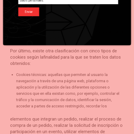
datos personales.
conservar para la prestación del servicio solicitado por el
usuario en una sola ocasión.
Enviar
Cookies persistentes: los datos siguen almacenados en el
terminal y pueden ser accedidos y tratados durante un
periodo definido por el responsable de la cookie, y que puede
ir de unos minutos a varios años.
Por último, existe otra clasificación con cinco tipos de
cookies según lafinalidad para la que se traten los datos
obtenidos:
Cookies técnicas: aquellas que permiten al usuario la
navegación a través de una página web, plataforma o
aplicación y la utilización de las diferentes opciones o
servicios que en ella existan como, por ejemplo, controlar el
tráfico y la comunicación de datos, identificar la sesión,
acceder a partes de acceso restringido, recordar los
elementos que integran un pedido, realizar el proceso de
compra de un pedido, realizar la solicitud de inscripción o
participación en un evento, utilizar elementos de