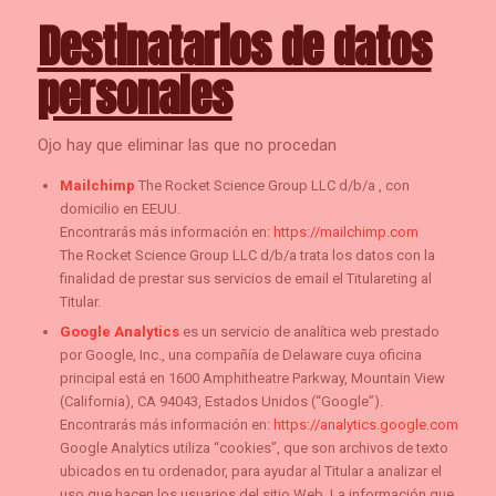
Destinatarios de datos
personales
Ojo hay que eliminar las que no procedan
Mailchimp
The Rocket Science Group LLC d/b/a , con
domicilio en EEUU.
Encontrarás más información en:
https://mailchimp.com
The Rocket Science Group LLC d/b/a trata los datos con la
finalidad de prestar sus servicios de email el Titulareting al
Titular.
Google Analytics
es un servicio de analítica web prestado
por Google, Inc., una compañía de Delaware cuya oficina
principal está en 1600 Amphitheatre Parkway, Mountain View
(California), CA 94043, Estados Unidos (“Google”).
Encontrarás más información en:
https://analytics.google.com
Google Analytics utiliza “cookies”, que son archivos de texto
ubicados en tu ordenador, para ayudar al Titular a analizar el
uso que hacen los usuarios del sitio Web. La información que