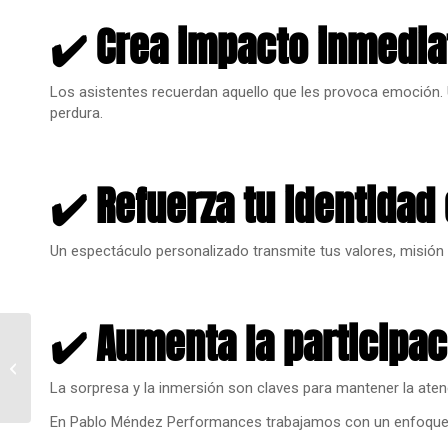
✔️ Crea impacto inmedia
Los asistentes recuerdan aquello que les provoca emoción.
perdura.
✔️ Refuerza tu identidad
Un espectáculo personalizado transmite tus valores, misió
✔️ Aumenta la participac
Pablo Méndez
Performances presenta
su Gira de Navidad 2025
La sorpresa y la inmersión son claves para mantener la atenc
junto a El Corte...
En Pablo Méndez Performances trabajamos con un enfoque ún