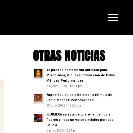
OTRAS NOTICIAS
Ya puedes comprar tus entradas para
Miscelánea, la nueva producción de Pablo
Méndez Performances
6 agosto, 2026 - 12:51 pm
Espectáculos para hoteles: la fórmula de
Pablo Méndez Performances
13 julio, 2026 - 12:24 pm
¡QUIMERA ya está de gira! Arrancamos en
Padrón y llega un verano mágico por toda
Galicia
6 julio, 2026 - 2:24 pm