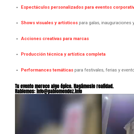
Espectáculos personalizados para eventos corporati
Shows visuales y artísticos
para galas, inauguraciones 
Acciones creativas para marcas
Producción técnica y artística completa
Performances temáticas
para festivales, ferias y event
Tu evento merece algo épico. Hagámoslo realidad.
Hablemos: info@pablomendez.info