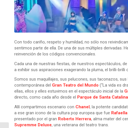
Con todo cariño, respeto y humildad, no sólo nos reivindica
sentimos parte de ella. De una de sus múltiples derivadas. He
reinvención de los códigos convencionales.
Cada una de nuestras fiestas, de nuestros espectáculos, d
a exhibir sus aspiraciones exagerando la pluma, el brilli-brilli
Somos sus maquillajes, sus pelucones, sus taconazos, sus l
contemporánea del
Gran Teatro del Mundo
(“La vida es dr
ellas, ellos y elles estuvimos en el espectáculo inicial de la
G
directo, como cada año desde el
Parque de Santa Catalina
Allí compartimos escenario con
Chanel
, la potente candid
a ese gran icono de la cultura pop europea que fue
Rafaella
presentado por el gran
Roberto Herrera
, alma mater del c
Supremme Deluxe
, una veterana del teatro trans.