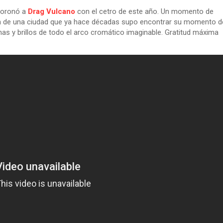
 coronó a
Drag Vulcano
con el cetro de este año. Un momento de
ión de una ciudad que ya hace décadas supo encontrar su momento d
mas y brillos de todo el arco cromático imaginable. Gratitud máxima