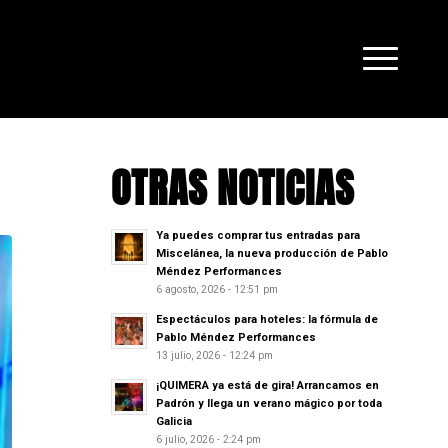
OTRAS NOTICIAS
Ya puedes comprar tus entradas para
Miscelánea, la nueva producción de Pablo
Méndez Performances
6 agosto, 2026 - 12:51 pm
Espectáculos para hoteles: la fórmula de
Pablo Méndez Performances
13 julio, 2026 - 12:24 pm
¡QUIMERA ya está de gira! Arrancamos en
Padrón y llega un verano mágico por toda
Galicia
6 julio, 2026 - 2:24 pm