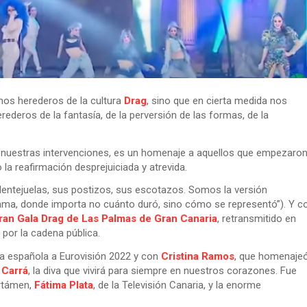
mos herederos de la cultura
Drag
, sino que en cierta medida nos
rederos de la fantasía, de la perversión de las formas, de la
e nuestras intervenciones, es un homenaje a aquellos que empezaro
 o la reafirmación desprejuiciada y atrevida.
entejuelas, sus postizos, sus escotazos. Somos la versión
ama, donde importa no cuánto duró, sino cómo se representó”). Y c
ran Gala Drag de Las Palmas de Gran Canaria
, retransmitido en
por la cadena pública.
ata española a Eurovisión 2022 y con
Cristina Ramos
, que homenaje
 Carrá
, la diva que vivirá para siempre en nuestros corazones. Fue
ertámen,
Fátima Plata
, de la Televisión Canaria, y la enorme