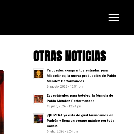
OTRAS NOTICIAS
Ya puedes comprar tus entradas para
Miscelánea, la nueva producción de Pablo
Méndez Performances
6 agosto, 2026 - 12:51 pm
Espectáculos para hoteles: la fórmula de
Pablo Méndez Performances
13 julio, 2026 - 12:24 pm
¡QUIMERA ya está de gira! Arrancamos en
Padrón y llega un verano mágico por toda
Galicia
6 julio, 2026 - 2:24 pm