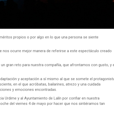
méritos propios o por algo en lo que una persona se siente
o se nos ocurre mejor manera de referirse a este espectáculo creado
a un gran reto para nuestra compañía, que afrontamos con gusto, y e
 adaptación y aceptación a sí mismo al que se somete el protagonist
ente, en el que acróbatas, bailarines, atrezo y una cuidada
saciones y emociones encontradas.
a Urdime y al Ayuntamiento de Lalín por confiar en nuestra
 noche del viernes 4 de mayo por hacer que nos sintiéramos tan