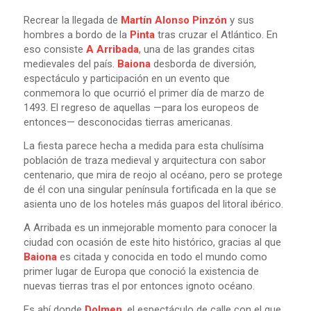
Recrear la llegada de
Martín Alonso Pinzón
y sus
hombres a bordo de la
Pinta
tras cruzar el Atlántico. En
eso consiste
A Arribada
, una de las grandes citas
medievales del país.
Baiona
desborda de diversión,
espectáculo y participación en un evento que
conmemora lo que ocurrió el primer día de marzo de
1493. El regreso de aquellas
—para los europeos de
entonces—
desconocidas tierras americanas.
La fiesta parece hecha a medida para esta chulísima
población de traza medieval y arquitectura con sabor
centenario, que mira de reojo al océano, pero se protege
de él con una singular península fortificada en la que se
asienta uno de los hoteles más guapos del litoral ibérico.
A Arribada es un inmejorable momento para conocer la
ciudad con ocasión de este hito histórico, gracias al que
Baiona
es citada y conocida en todo el mundo como
primer lugar de Europa que conoció la existencia de
nuevas tierras tras el por entonces ignoto océano.
Es ahí donde
Dolmen
, el espectáculo de calle con el que