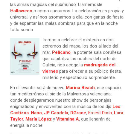
las almas mágicas del submundo. Llamémosle
Halloween
o como queramos. La celebración es propia y
universal, y así nos asomamos a ella, con ganas de fiesta
y de espantar las malas sombras para que en la noche
todo sonría.
Iremos a celebrar el misterio en dos
extremos del mapa, los dos al lado del
mar.
Pelícano
, la potente sala coruñesa
que capitaliza las noches del norte de
Galicia, nos acoge la
madrugada del
viernes
para ofrecer a su público fiesta,
misterio y espectáculo sorprendente.
En el levante, será de nuevo
Marina Beach
, ese espacio
tan mediterráneo al pie de la Malvarrosa valenciana,
donde desplegaremos nuestro show de personajes
enigmáticos y envolventes con la música de los djs
Les
Castizos
,
Nano
,
JP Candela
,
DGrace
,
Ernest Dash
,
Lara
Taylor
,
María López
y
Vitamina A
, que llenarán de
energía la noche.