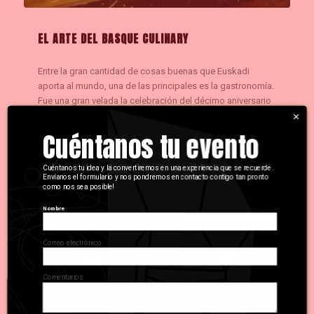
EL ARTE DEL BASQUE CULINARY
Entre la gran cantidad de cosas buenas que Euskadi
aporta al mundo, una de las principales es la gastronomía.
Fue una gran velada la celebración del décimo aniversario
×
de Basque Culinary Center, un lugar que se considera el
epicentro de la…
Cuéntanos tu evento
Cuéntanos tu idea y la convertiremos en una experiencia que se recuerde.
Envíanos el formulario y nos pondremos en contacto contigo tan pronto
como nos sea posible!
Nombre
Correo electrónico
Comentarios