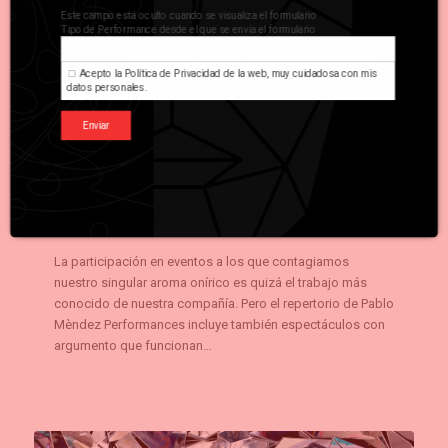
Este campo está oculto cuando se visualiza el formulario
Tipo de Performance desde el que se envía el formulario
Acepto la
Política de Privacidad
de la web, muy cuidadosa con mis
datos personales.
Enviar
QUIMERA LLENA LOS TEATROS DE MAGIA
La participación en eventos a los que contagiamos
nuestro singular aroma onírico es quizá el trabajo más
conocido de nuestra compañía. Pero el repertorio de Pablo
Mèndez Performances incluye también espectáculos con
argumento que funcionan…